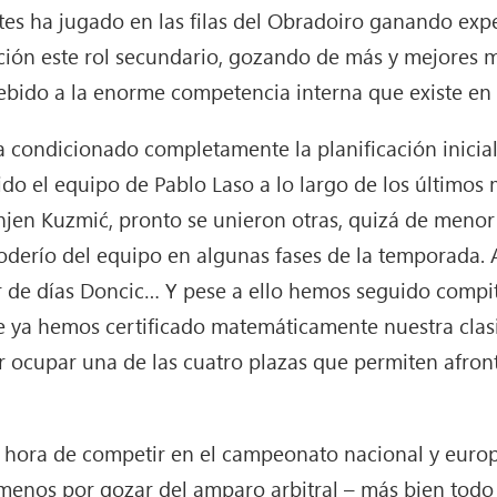
es ha jugado en las filas del Obradoiro ganando exp
ción este rol secundario, gozando de más y mejores
ebido a la enorme competencia interna que existe en 
a condicionado completamente la planificación inicial
ido el equipo de Pablo Laso a lo largo de los últimos 
gnjen Kuzmić, pronto se unieron otras, quizá de meno
derío del equipo en algunas fases de la temporada. 
r de días Doncic… Y pese a ello hemos seguido comp
e ya hemos certificado matemáticamente nuestra clasi
 ocupar una de las cuatro plazas que permiten afronta
la hora de competir en el campeonato nacional y euro
enos por gozar del amparo arbitral – más bien todo l