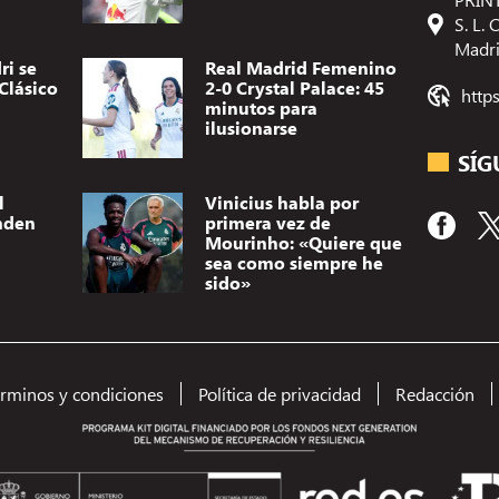
S. L.
Madr
ri se
Real Madrid Femenino
Clásico
2-0 Crystal Palace: 45
http
minutos para
ilusionarse
SÍG
l
Vinicius habla por
nden
primera vez de
Mourinho: «Quiere que
sea como siempre he
sido»
Utilizamos t
dispositivo.
(no) persona
érminos y condiciones
Política de privacidad
Redacción
como el comp
el consentimi
A