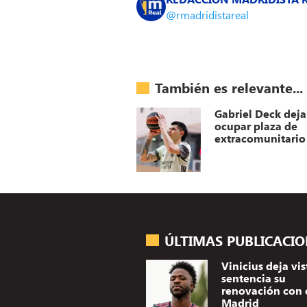
@rmadridistareal
También es relevante...
Gabriel Deck deja
ocupar plaza de
extracomunitario
ÚLTIMAS PUBLICACI
Vinicius deja vis
sentencia su
renovación con 
Madrid