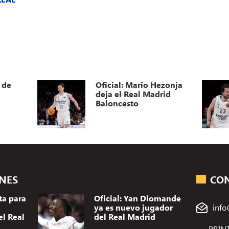
 de
Oficial: Mario Hezonja
deja el Real Madrid
Baloncesto
ONES
CO
ta para
Oficial: Yan Diomande
ya es nuevo jugador
info
el Real
del Real Madrid
PRINT