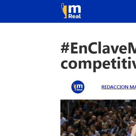
#EnClaveM
competiti
REDACCION MA