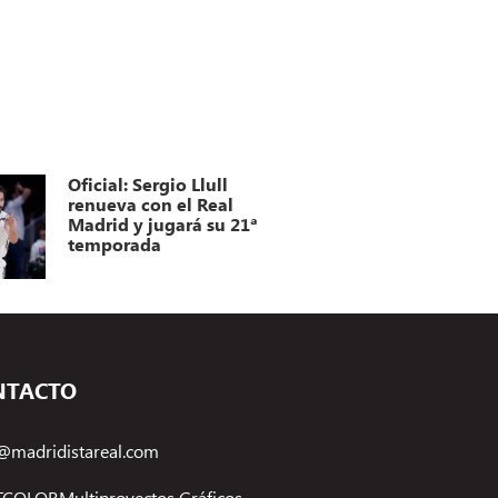
Oficial: Sergio Llull
renueva con el Real
Madrid y jugará su 21ª
temporada
NTACTO
@madridistareal.com
COLORMultiproyectos Gráficos,