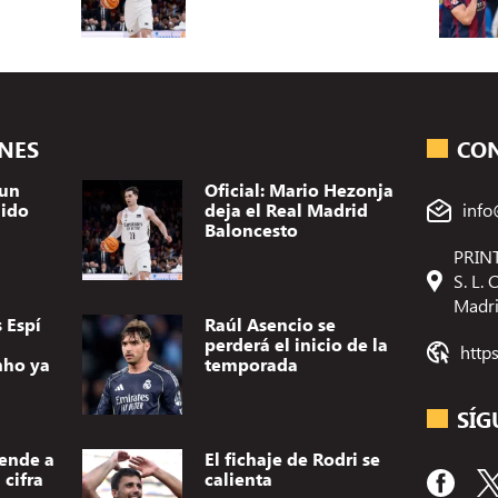
ONES
CO
 un
Oficial: Mario Hezonja
dido
deja el Real Madrid
info
Baloncesto
PRINT
S. L.
Madr
 Espí
Raúl Asencio se
perderá el inicio de la
http
nho ya
temporada
SÍG
vende a
El fichaje de Rodri se
cifra
calienta