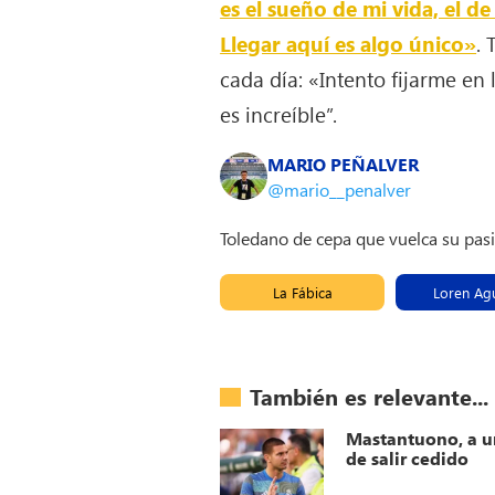
es el sueño de mi vida, el d
Llegar aquí es algo único»
.
cada día: «Intento fijarme en 
es increíble”.
MARIO PEÑALVER
@mario__penalver
Toledano de cepa que vuelca su pas
La Fábica
Loren Ag
También es relevante...
Mastantuono, a u
de salir cedido