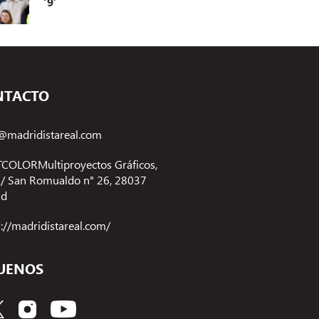
‘9’
NTACTO
@madridistareal.com
COLORMultiproyectos Gráficos,
 C/ San Romualdo n° 26, 28037
id
s://madridistareal.com/
UENOS