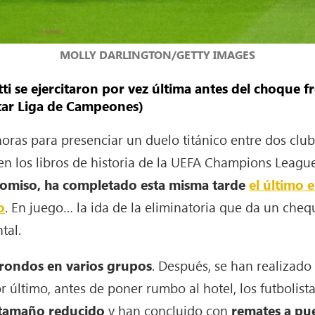
MOLLY DARLINGTON/GETTY IMAGES
ti se ejercitaron por vez última antes del choque f
star Liga de Campeones)
horas para presenciar un duelo titánico entre dos clu
 en los libros de historia de la UEFA Champions Leagu
promiso, ha completado esta misma tarde
el último 
o
. En juego… la ida de la eliminatoria que da un chequ
tal.
rondos en varios grupos
. Después, se han realizad
Por último, antes de poner rumbo al hotel, los futboli
e tamaño reducido
y han concluido con
remates a pue