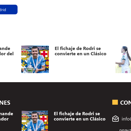
drid
mande
El fichaje de Rodri se
or del
convierte en un Clásico
ONES
CO
omande
El fichaje de Rodri se
ador
convierte en un Clásico
info
PRINT