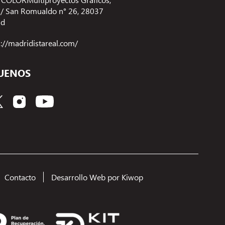
 C/ San Romualdo n° 26, 28037
id
s://madridistareal.com/
UENOS
Contacto
Desarrollo Web por Kiwop