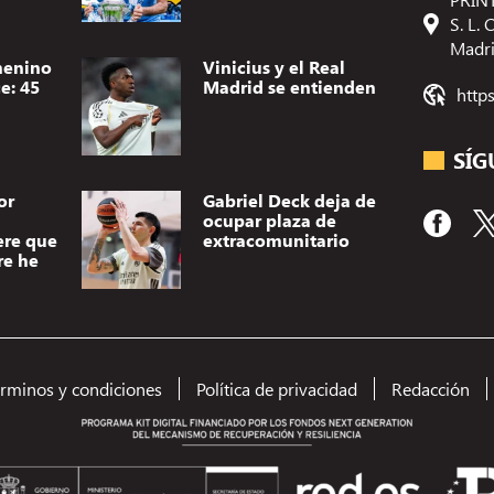
S. L.
Madr
menino
Vinicius y el Real
e: 45
Madrid se entienden
http
SÍG
or
Gabriel Deck deja de
ocupar plaza de
ere que
extracomunitario
re he
érminos y condiciones
Política de privacidad
Redacción