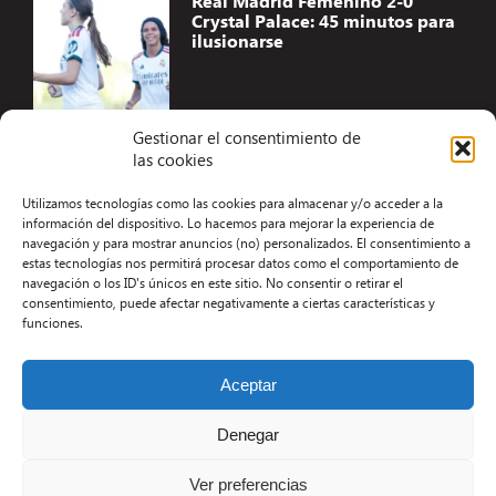
Real Madrid Femenino 2-0
Crystal Palace: 45 minutos para
ilusionarse
Gestionar el consentimiento de
las cookies
Accesibilidad
Utilizamos tecnologías como las cookies para almacenar y/o acceder a la
Aviso Legal
información del dispositivo. Lo hacemos para mejorar la experiencia de
navegación y para mostrar anuncios (no) personalizados. El consentimiento a
Términos y condiciones
estas tecnologías nos permitirá procesar datos como el comportamiento de
navegación o los ID's únicos en este sitio. No consentir o retirar el
Política de privacidad
consentimiento, puede afectar negativamente a ciertas características y
funciones.
Redacción
Contacto
Aceptar
Desarrollo Web por Kiwop
Denegar
Ver preferencias