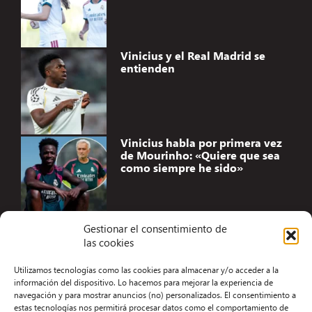
Vinicius y el Real Madrid se
entienden
Vinicius habla por primera vez
de Mourinho: «Quiere que sea
como siempre he sido»
Gestionar el consentimiento de
las cookies
Accesibilidad
Utilizamos tecnologías como las cookies para almacenar y/o acceder a la
Aviso Legal
información del dispositivo. Lo hacemos para mejorar la experiencia de
navegación y para mostrar anuncios (no) personalizados. El consentimiento a
Términos y condiciones
estas tecnologías nos permitirá procesar datos como el comportamiento de