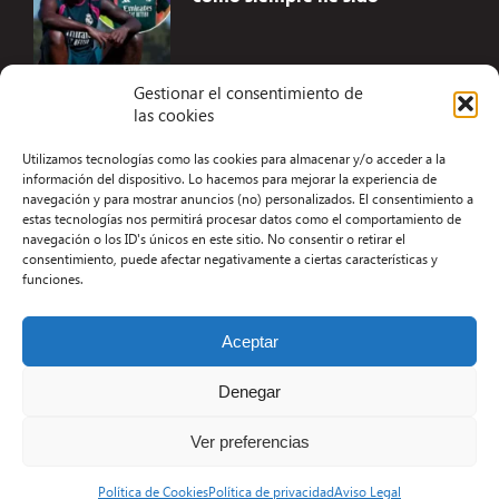
Gestionar el consentimiento de
las cookies
Accesibilidad
Utilizamos tecnologías como las cookies para almacenar y/o acceder a la
Aviso Legal
información del dispositivo. Lo hacemos para mejorar la experiencia de
navegación y para mostrar anuncios (no) personalizados. El consentimiento a
Términos y condiciones
estas tecnologías nos permitirá procesar datos como el comportamiento de
navegación o los ID's únicos en este sitio. No consentir o retirar el
Política de privacidad
consentimiento, puede afectar negativamente a ciertas características y
funciones.
Redacción
Contacto
Aceptar
Desarrollo Web por Kiwop
Denegar
Ver preferencias
Política de Cookies
Política de privacidad
Aviso Legal