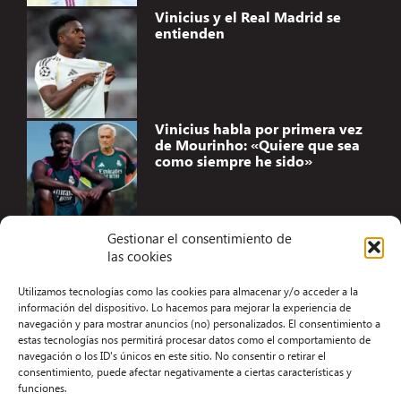
Vinicius y el Real Madrid se
entienden
Vinicius habla por primera vez
de Mourinho: «Quiere que sea
como siempre he sido»
Gestionar el consentimiento de
las cookies
Accesibilidad
Utilizamos tecnologías como las cookies para almacenar y/o acceder a la
Aviso Legal
información del dispositivo. Lo hacemos para mejorar la experiencia de
navegación y para mostrar anuncios (no) personalizados. El consentimiento a
Términos y condiciones
estas tecnologías nos permitirá procesar datos como el comportamiento de
navegación o los ID's únicos en este sitio. No consentir o retirar el
Política de privacidad
consentimiento, puede afectar negativamente a ciertas características y
funciones.
Redacción