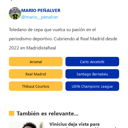
MARIO PEÑALVER
@mario__penalver
Toledano de cepa que vuelca su pasión en el
periodismo deportivo. Cubriendo al Real Madrid desde
2022 en MadridistaReal
Arsenal
Carlo Ancelotti
Real Madrid
Santiago Bernabéu
Thibaut Courtois
UEFA Champions League
También es relevante...
Vinicius deja vista para