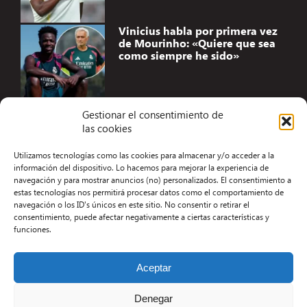
Vinicius habla por primera vez
de Mourinho: «Quiere que sea
como siempre he sido»
Gestionar el consentimiento de
las cookies
Accesibilidad
Utilizamos tecnologías como las cookies para almacenar y/o acceder a la
Aviso Legal
información del dispositivo. Lo hacemos para mejorar la experiencia de
navegación y para mostrar anuncios (no) personalizados. El consentimiento a
Términos y condiciones
estas tecnologías nos permitirá procesar datos como el comportamiento de
navegación o los ID's únicos en este sitio. No consentir o retirar el
Política de privacidad
consentimiento, puede afectar negativamente a ciertas características y
funciones.
Redacción
Contacto
Aceptar
Desarrollo Web por Kiwop
Denegar