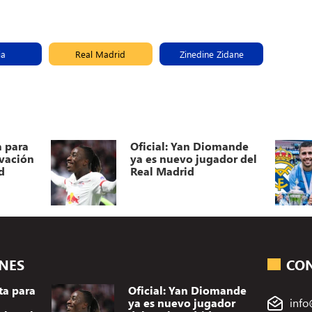
ia
Real Madrid
Zinedine Zidane
a para
Oficial: Yan Diomande
ovación
ya es nuevo jugador del
d
Real Madrid
ONES
CO
ta para
Oficial: Yan Diomande
ya es nuevo jugador
info