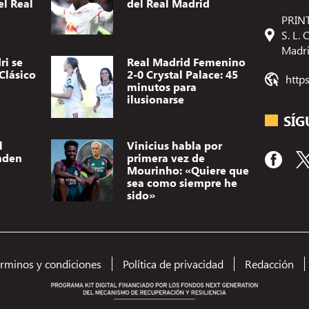
el Real
del Real Madrid
PRINT
S. L.
Madr
ri se
Real Madrid Femenino
Clásico
2-0 Crystal Palace: 45
http
minutos para
ilusionarse
SÍG
l
Vinicius habla por
nden
primera vez de
Mourinho: «Quiere que
sea como siempre he
sido»
Utilizamos t
dispositivo.
(no) persona
érminos y condiciones
Política de privacidad
Redacción
como el comp
el consentimi