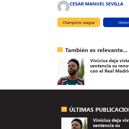
CESAR MANUEL SEVILLA
Champions League
Histor
También es relevante...
Vinicius deja vist
sentencia su ren
con el Real Madri
ÚLTIMAS PUBLICACI
Vinicius deja vis
sentencia su