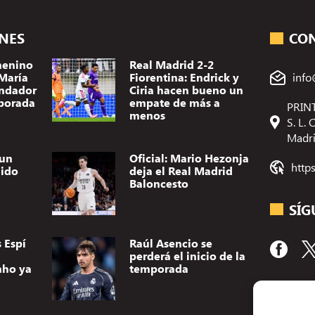
ONES
CO
menino
Real Madrid 2-2
 María
Fiorentina: Endrick y
info
ndador
Ciria hacen bueno un
porada
empate de más a
PRINT
menos
S. L.
Madr
 un
Oficial: Mario Hezonja
http
dido
deja el Real Madrid
Baloncesto
SÍG
 Espí
Raúl Asencio se
perderá el inicio de la
nho ya
temporada