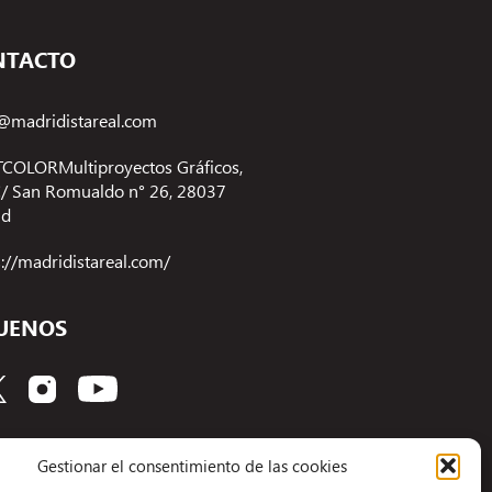
NTACTO
@madridistareal.com
COLORMultiproyectos Gráficos,
 C/ San Romualdo n° 26, 28037
id
s://madridistareal.com/
UENOS
Gestionar el consentimiento de las cookies