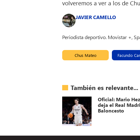
volveremos a ver a los de Chu
JAVIER CAMELLO
Periodista deportivo. Movistar +, S
Chus Mateo
Facundo Ca
También es relevante...
Oficial: Mario He
deja el Real Madr
Baloncesto