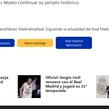
s Mateo continuar su periplo histórico.
panishBowl, MadridistaReal. Siguiendo la actualidad del Real Madr
Real Madrid
mpazzo
Mario Hezonja
Baloncesto
zonja
Oficial: Sergio Llull
id
renueva con el Real
Madrid y jugará su 21ª
temporada