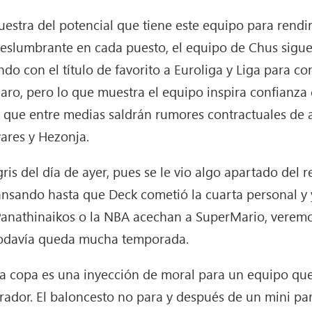
stra del potencial que tiene este equipo para rendir
 deslumbrante en cada puesto, el equipo de Chus sigu
do con el título de favorito a Euroliga y Liga para 
claro, pero lo que muestra el equipo inspira confianz
o que entre medias saldrán rumores contractuales de a
ares y Hezonja.
gris del día de ayer, pues se le vio algo apartado del r
ansando hasta que Deck cometió la cuarta personal y 
. Panathinaikos o la NBA acechan a SuperMario, verem
todavía queda mucha temporada.
 la copa es una inyección de moral para un equipo que
erador. El baloncesto no para y después de un mini pa