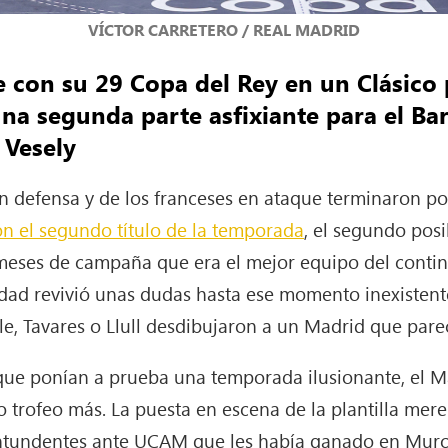
VÍCTOR CARRETERO / REAL MADRID
e con su 29 Copa del Rey en un Clásico 
na segunda parte asfixiante para el Ba
 Vesely
en defensa y de los franceses en ataque terminaron p
on el segundo título de la temporada
, el segundo posi
eses de campaña que era el mejor equipo del contine
idad revivió unas dudas hasta ese momento inexistent
e, Tavares o Llull desdibujaron a un Madrid que par
que ponían a prueba una temporada ilusionante, el M
otro trofeo más. La puesta en escena de la plantilla m
contundentes ante UCAM que les había ganado en Murci