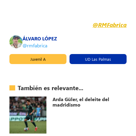
@RMFabrica
ÁLVARO LÓPEZ
@rmfabrica
Juvenil A
UD Las Palmas
También es relevante...
Arda Güler, el deleite del
madridismo