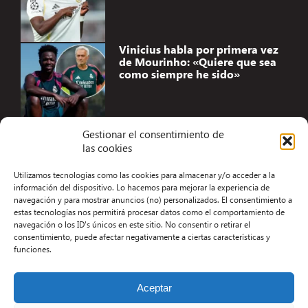
Vinicius habla por primera vez
de Mourinho: «Quiere que sea
como siempre he sido»
Gestionar el consentimiento de
las cookies
Accesibilidad
Utilizamos tecnologías como las cookies para almacenar y/o acceder a la
Aviso Legal
información del dispositivo. Lo hacemos para mejorar la experiencia de
navegación y para mostrar anuncios (no) personalizados. El consentimiento a
Términos y condiciones
estas tecnologías nos permitirá procesar datos como el comportamiento de
navegación o los ID's únicos en este sitio. No consentir o retirar el
Política de privacidad
consentimiento, puede afectar negativamente a ciertas características y
funciones.
Redacción
Contacto
Aceptar
Desarrollo Web por Kiwop