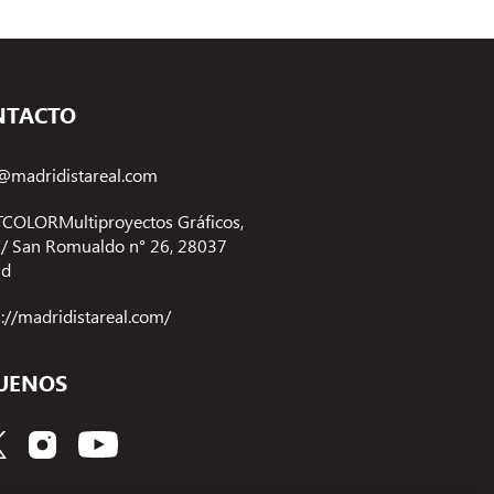
NTACTO
@madridistareal.com
COLORMultiproyectos Gráficos,
 C/ San Romualdo n° 26, 28037
id
s://madridistareal.com/
UENOS