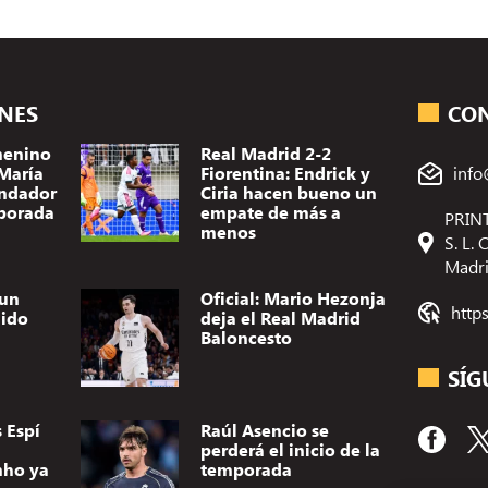
ONES
CO
menino
Real Madrid 2-2
 María
Fiorentina: Endrick y
info
ndador
Ciria hacen bueno un
porada
empate de más a
PRINT
menos
S. L.
Madr
 un
Oficial: Mario Hezonja
http
dido
deja el Real Madrid
Baloncesto
SÍG
 Espí
Raúl Asencio se
perderá el inicio de la
nho ya
temporada