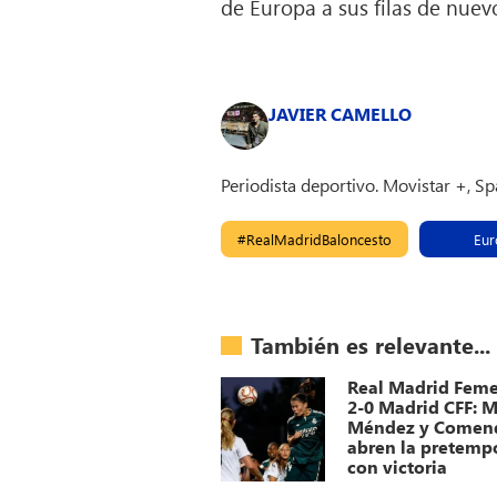
de Europa a sus filas de nuev
JAVIER CAMELLO
Periodista deportivo. Movistar +, S
#RealMadridBaloncesto
Eur
También es relevante...
Real Madrid Fem
2-0 Madrid CFF: M
Méndez y Comen
abren la pretemp
con victoria