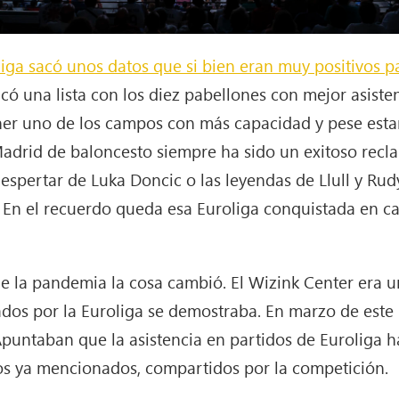
ga sacó unos datos que si bien eran muy positivos pa
icó una lista con los diez pabellones con mejor asisten
ener uno de los campos con más capacidad y pese est
Madrid de baloncesto siempre ha sido un exitoso recl
despertar de Luka Doncic o las leyendas de Llull y Ru
. En el recuerdo queda esa Euroliga conquistada en c
de la pandemia la cosa cambió. El Wizink Center era 
cados por la Euroliga se demostraba. En marzo de es
 Apuntaban que la asistencia en partidos de Euroliga 
os ya mencionados, compartidos por la competición.