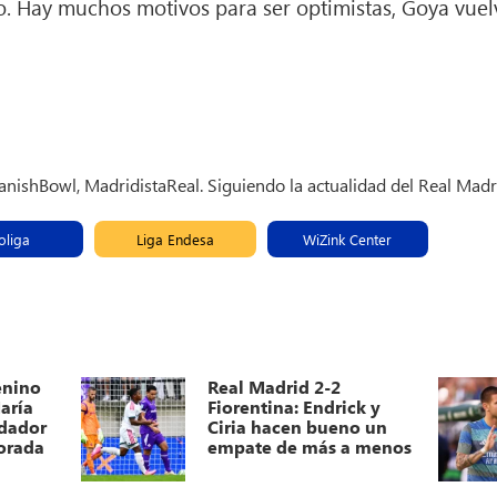
o. Hay muchos motivos para ser optimistas, Goya vuelv
panishBowl, MadridistaReal. Siguiendo la actualidad del Real Madr
oliga
Liga Endesa
WiZink Center
enino
Real Madrid 2-2
aría
Fiorentina: Endrick y
dador
Ciria hacen bueno un
orada
empate de más a menos