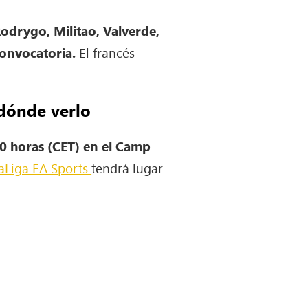
Rodrygo, Militao, Valverde,
convocatoria.
El francés
 dónde verlo
00 horas (CET) en el Camp
aLiga EA Sports
tendrá lugar