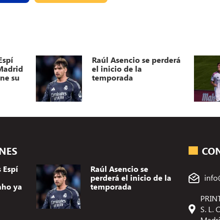
Espí
Raúl Asencio se perderá
 Madrid
el inicio de la
ene su
temporada
ONES
CO
 Espí
Raúl Asencio se
perderá el inicio de la
info
nho ya
temporada
PRINT
S. L.
Madr