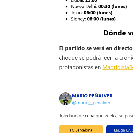
Nueva Delhi:
00:30 (lunes)
Tokio:
06:00 (lunes)
Sídney:
08:00 (lunes)
Dónde ve
El partido se verá en direct
choque se podrá leer la cróni
protagonistas en
MadridistaR
MARIO PEÑALVER
@mario__penalver
Toledano de cepa que vuelca su pas
FC Barcelona
LaLiga EA 