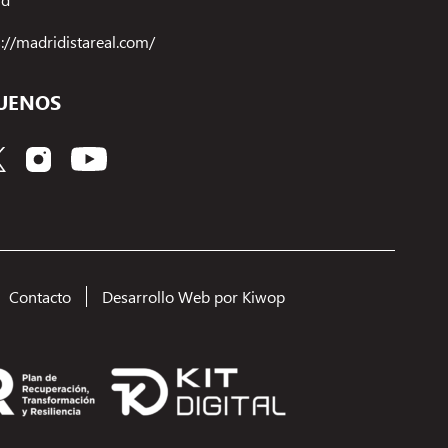
s://madridistareal.com/
UENOS
Gestionar el consentimiento de las cookies
ecnologías como las cookies para almacenar y/o acceder a la información del
 Lo hacemos para mejorar la experiencia de navegación y para mostrar anuncios
lizados. El consentimiento a estas tecnologías nos permitirá procesar datos
Contacto
Desarrollo Web por Kiwop
ortamiento de navegación o los ID's únicos en este sitio. No consentir o retirar
ento, puede afectar negativamente a ciertas características y funciones.
ceptar
Denegar
Ver preferencias
Política de Cookies
Política de privacidad
Aviso Legal