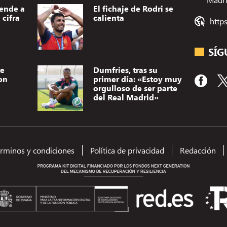
vende a
El fichaje de Rodri se
cifra
calienta
http
SÍG
re
Dumfries, tras su
on
primer día: «Estoy muy
orgulloso de ser parte
del Real Madrid»
Utilizamos t
dispositivo.
(no) persona
érminos y condiciones
Política de privacidad
Redacción
como el comp
el consentimi
A