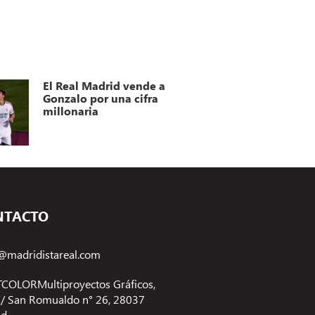
El Real Madrid vende a
Gonzalo por una cifra
millonaria
NTACTO
@madridistareal.com
COLORMultiproyectos Gráficos,
 C/ San Romualdo n° 26, 28037
id