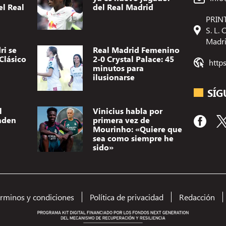
el Real
del Real Madrid
PRINT
S. L.
Madr
ri se
Real Madrid Femenino
Clásico
2-0 Crystal Palace: 45
http
minutos para
ilusionarse
SÍG
l
Vinicius habla por
nden
primera vez de
Mourinho: «Quiere que
sea como siempre he
sido»
érminos y condiciones
Política de privacidad
Redacción