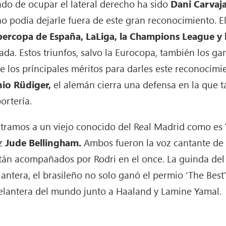
ado de ocupar el lateral derecho ha sido
Dani Carvaja
o podía dejarle fuera de este gran reconocimiento. E
ercopa de España, LaLiga, la Champions League y
ada. Estos triunfos, salvo la Eurocopa, también los ga
los príncipales méritos para darles este reconocimie
io Rüdiger,
el alemán cierra una defensa en la que 
ortería.
ntramos a un viejo conocido del Real Madrid como es
iz
Jude Bellingham.
Ambos fueron la voz cantante de
stán acompañados por Rodri en el once. La guinda del
elantera, el brasileño no solo ganó el permio ‘The Bes
delantera del mundo junto a Haaland y Lamine Yamal.