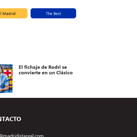
l Madrid
The Best
El fichaje de Rodri se
convierte en un Clásico
NTACTO
@madridistareal.com