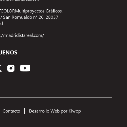
COLORMultiproyectos Gráficos,
 C/ San Romualdo n° 26, 28037
id
s://madridistareal.com/
UENOS
Contacto
Desarrollo Web por Kiwop