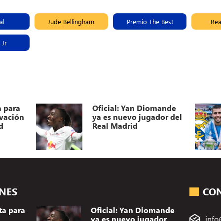
al
Jude Bellingham
Premio The Best
Rea
 Jr
a para
Oficial: Yan Diomande
ovación
ya es nuevo jugador del
d
Real Madrid
ONES
CO
ta para
Oficial: Yan Diomande
ya es nuevo jugador
info