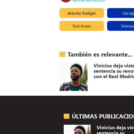
Antonio Rüdiger
Carvaj
Toni Kroos
Vinicius
También es relevante...
Vinicius deja vist
sentencia su ren
con el Real Madri
ÚLTIMAS PUBLICACI
Vinicius deja vis
sentencia su