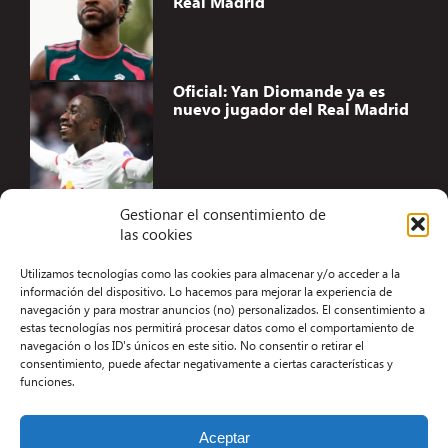
Real Madrid
Oficial: Yan Diomande ya es
nuevo jugador del Real Madrid
Gestionar el consentimiento de
las cookies
Accesibilidad
Utilizamos tecnologías como las cookies para almacenar y/o acceder a la
Aviso Legal
información del dispositivo. Lo hacemos para mejorar la experiencia de
navegación y para mostrar anuncios (no) personalizados. El consentimiento a
Términos y condiciones
estas tecnologías nos permitirá procesar datos como el comportamiento de
navegación o los ID's únicos en este sitio. No consentir o retirar el
Política de privacidad
consentimiento, puede afectar negativamente a ciertas características y
funciones.
Redacción
Contacto
Aceptar