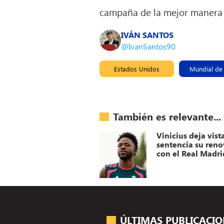
campaña de la mejor manera
IVÁN SANTOS
@IvanSantos90
Estados Unidos
Mundial de
También es relevante...
Vinicius deja vist
sentencia su ren
con el Real Madri
ÚLTIMAS PUBLICACI