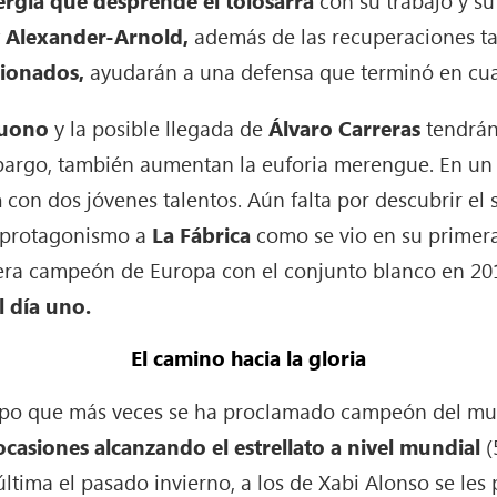
rgía que desprende el tolosarra
con su trabajo y su
y Alexander-Arnold,
además de las recuperaciones t
sionados,
ayudarán a una defensa que terminó en cua
tuono
y la posible llegada de
Álvaro Carreras
tendrán
argo, también aumentan la euforia merengue. En un ab
a
con dos jóvenes talentos. Aún falta por descubrir el 
 protagonismo a
La Fábrica
como se vio en su primera
uera campeón de Europa con el conjunto blanco en 201
l día uno.
El camino hacia la gloria
quipo que más veces se ha proclamado campeón del m
ocasiones alcanzando el estrellato a nivel mundial
(
 última el pasado invierno, a los de Xabi Alonso se le