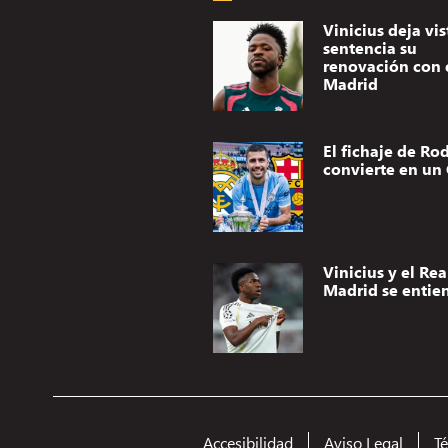
Vinicius deja vis
sentencia su
renovación con 
Madrid
El fichaje de Rod
convierte en un 
Vinicius y el Rea
Madrid se entie
Accesibilidad
Aviso Legal
T