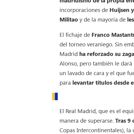
madridismo de la propia ene
incorporaciones de
Huijsen 
Militao
y de la mayoría de
le
El fichaje de
Franco Mastan
del torneo veraniego. Sin emb
Madrid
ha reforzado su zag
Alonso, pero también le dará
un lavado de cara y el que f
para
levantar títulos desde e
El Real Madrid, que es el e
manera de superarse.
Tras 9 
Copas Intercontinentales), la