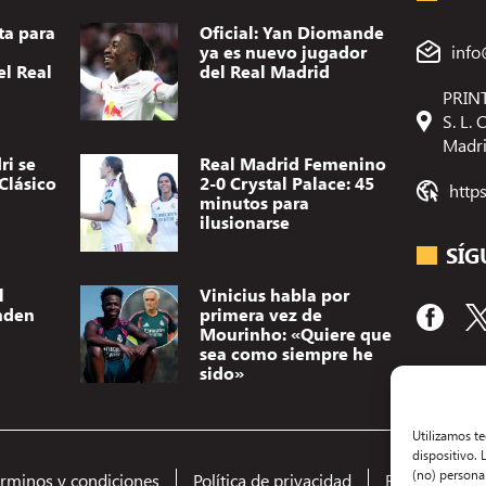
ta para
Oficial: Yan Diomande
ya es nuevo jugador
info
el Real
del Real Madrid
PRINT
S. L.
Madr
ri se
Real Madrid Femenino
Clásico
2-0 Crystal Palace: 45
http
minutos para
ilusionarse
SÍG
l
Vinicius habla por
nden
primera vez de
Mourinho: «Quiere que
sea como siempre he
sido»
Utilizamos t
dispositivo.
(no) persona
érminos y condiciones
Política de privacidad
Redacción