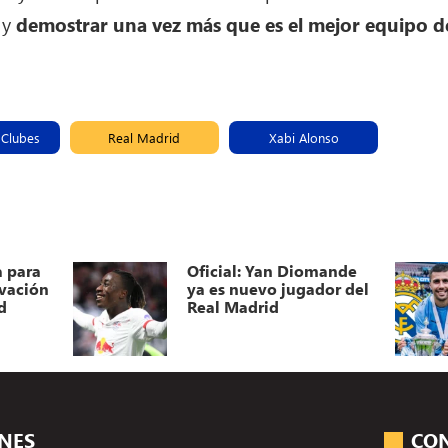
 y
demostrar una vez más que es el mejor equipo 
 Clubes
Real Madrid
Xabi Alonso
a para
Oficial: Yan Diomande
ovación
ya es nuevo jugador del
d
Real Madrid
ONES
CO