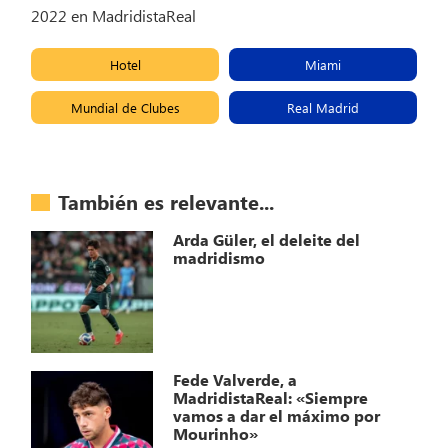
2022 en MadridistaReal
Hotel
Miami
Mundial de Clubes
Real Madrid
También es relevante...
Arda Güler, el deleite del
madridismo
Fede Valverde, a
MadridistaReal: «Siempre
vamos a dar el máximo por
Mourinho»