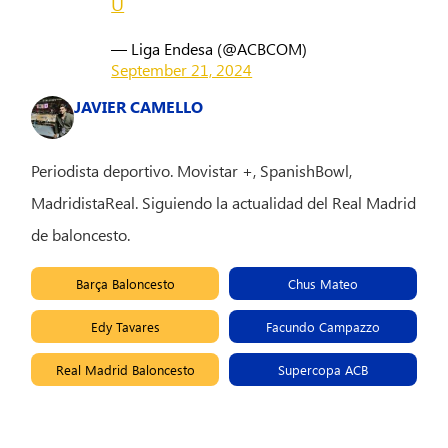
U
— Liga Endesa (@ACBCOM)
September 21, 2024
JAVIER CAMELLO
Periodista deportivo. Movistar +, SpanishBowl,
MadridistaReal. Siguiendo la actualidad del Real Madrid
de baloncesto.
Barça Baloncesto
Chus Mateo
Edy Tavares
Facundo Campazzo
Real Madrid Baloncesto
Supercopa ACB