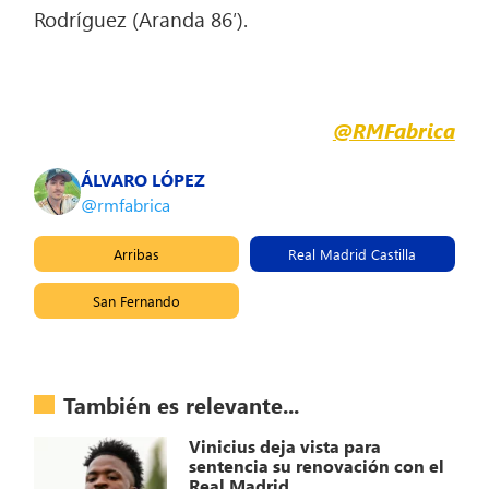
Rodríguez (Aranda 86′).
@RMFabrica
ÁLVARO LÓPEZ
@rmfabrica
Arribas
Real Madrid Castilla
San Fernando
También es relevante...
Vinicius deja vista para
sentencia su renovación con el
Real Madrid