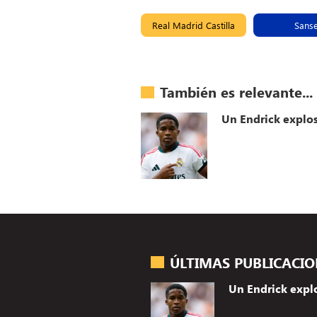
Real Madrid Castilla
Sans
También es relevante...
Un Endrick explo
ÚLTIMAS PUBLICACI
Un Endrick expl