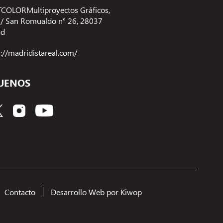
COLORMultiproyectos Gráficos,
 C/ San Romualdo n° 26, 28037
id
s://madridistareal.com/
UENOS
Contacto
Desarrollo Web por Kiwop