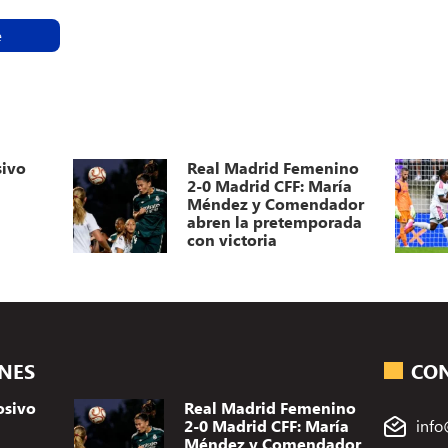
e
sivo
Real Madrid Femenino
2-0 Madrid CFF: María
Méndez y Comendador
abren la pretemporada
con victoria
ONES
CO
osivo
Real Madrid Femenino
2-0 Madrid CFF: María
info
Méndez y Comendador