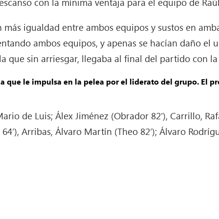
 descanso con la mínima ventaja para el equipo de Raúl
n más igualdad entre ambos equipos y sustos en amba
entando ambos equipos, y apenas se hacían daño el un
la que sin arriesgar, llegaba al final del partido con la 
la que le impulsa en la pelea por el liderato del grupo. El 
ario de Luis; Álex Jiménez (Obrador 82′), Carrillo, R
 64′), Arribas, Álvaro Martín (Theo 82′); Álvaro Rodríg