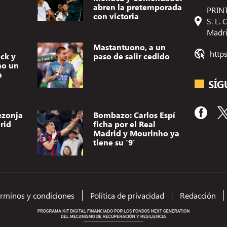
abren la pretemporada
PRINT
con victoria
S. L.
Madr
Mastantuono, a un
http
ick y
paso de salir cedido
no un
a
SÍG
ezonja
Bombazo: Carlos Espí
rid
ficha por el Real
Madrid y Mourinho ya
tiene su ‘9’
érminos y condiciones
Política de privacidad
Redacción