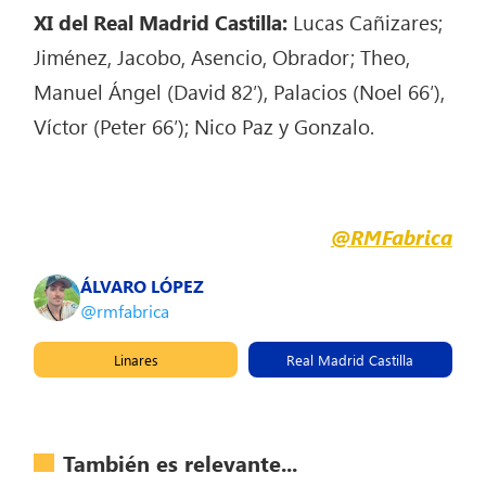
XI del Real Madrid Castilla:
Lucas Cañizares;
Jiménez, Jacobo, Asencio, Obrador; Theo,
Manuel Ángel (David 82′), Palacios (Noel 66′),
Víctor (Peter 66′); Nico Paz y Gonzalo.
@RMFabrica
ÁLVARO LÓPEZ
@rmfabrica
Linares
Real Madrid Castilla
También es relevante...