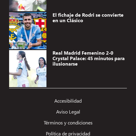
El fichaje de Rodri se convierte
en un Clásico
Real Madrid Femenino 2-0
Crystal Palace: 45 minutos para
ilusionarse
Gestionar el consentimiento de
las cookies
Accesibilidad
Utilizamos tecnologías como las cookies para almacenar y/o acceder a la
Aviso Legal
información del dispositivo. Lo hacemos para mejorar la experiencia de
navegación y para mostrar anuncios (no) personalizados. El consentimiento a
Términos y condiciones
estas tecnologías nos permitirá procesar datos como el comportamiento de
navegación o los ID's únicos en este sitio. No consentir o retirar el
Política de privacidad
consentimiento, puede afectar negativamente a ciertas características y