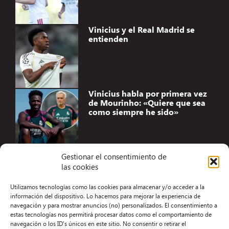
Vinicius y el Real Madrid se
entienden
Vinicius habla por primera vez
de Mourinho: «Quiere que sea
como siempre he sido»
Gestionar el consentimiento de
las cookies
Accesibilidad
Utilizamos tecnologías como las cookies para almacenar y/o acceder a la
Aviso Legal
información del dispositivo. Lo hacemos para mejorar la experiencia de
navegación y para mostrar anuncios (no) personalizados. El consentimiento a
Términos y condiciones
estas tecnologías nos permitirá procesar datos como el comportamiento de
navegación o los ID's únicos en este sitio. No consentir o retirar el