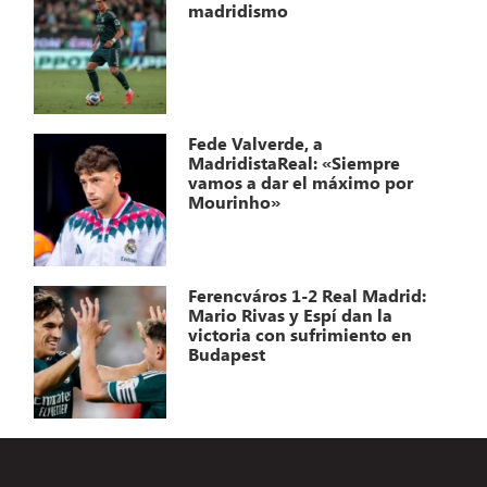
madridismo
Fede Valverde, a
MadridistaReal: «Siempre
vamos a dar el máximo por
Mourinho»
Ferencváros 1-2 Real Madrid:
Mario Rivas y Espí dan la
victoria con sufrimiento en
Budapest