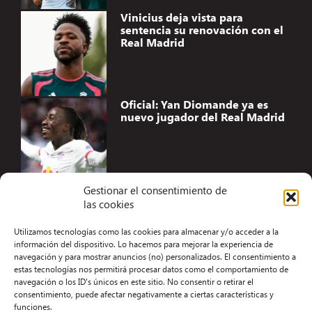
Vinicius deja vista para
sentencia su renovación con el
Real Madrid
Oficial: Yan Diomande ya es
nuevo jugador del Real Madrid
Gestionar el consentimiento de
las cookies
Accesibilidad
Utilizamos tecnologías como las cookies para almacenar y/o acceder a la
Aviso Legal
información del dispositivo. Lo hacemos para mejorar la experiencia de
navegación y para mostrar anuncios (no) personalizados. El consentimiento a
Términos y condiciones
estas tecnologías nos permitirá procesar datos como el comportamiento de
navegación o los ID's únicos en este sitio. No consentir o retirar el
Política de privacidad
consentimiento, puede afectar negativamente a ciertas características y
funciones.