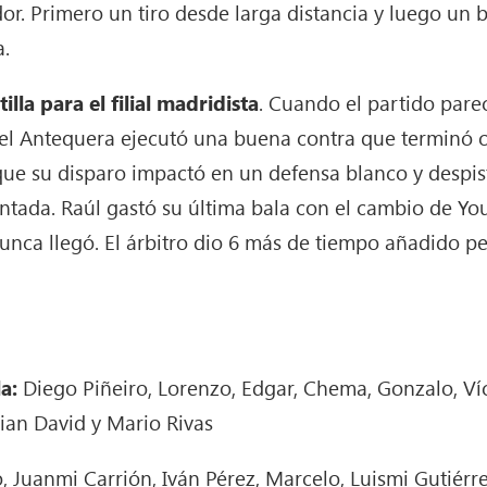
r. Primero un tiro desde larga distancia y luego un 
a.
lla para el filial madridista
. Cuando el partido pare
el Antequera ejecutó una buena contra que terminó con
 que su disparo impactó en un defensa blanco y despi
ontada. Raúl gastó su última bala con el cambio de Yo
unca llegó. El árbitro dio 6 más de tiempo añadido per
la:
Diego Piñeiro, Lorenzo, Edgar, Chema, Gonzalo, Ví
tian David y Mario Rivas
o, Juanmi Carrión, Iván Pérez, Marcelo, Luismi Gutiérr