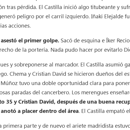
ón tras pérdida. El Castilla inició algo titubeante y 
eneró peligro por el carril izquierdo. Iñaki Elejalde 
ias acciones.
asestó el primer golpe.
Sacó de esquina e Íker Recio
recho de la portería. Nada pudo hacer por evitarlo D
ues y sobreponerse al marcador. El Castilla asumió g
o. Chema y Cristian David se hicieron dueños del esf
r Múñoz tuvo una doble oportunidad clara para poner 
osas paradas del cancerbero. Los merengues enseñaro
o 35 y Cristian David, después de una buena recup
 anotó a placer dentro del área
. El Castilla empató 
 la primera parte y de nuevo el ariete madridista estu