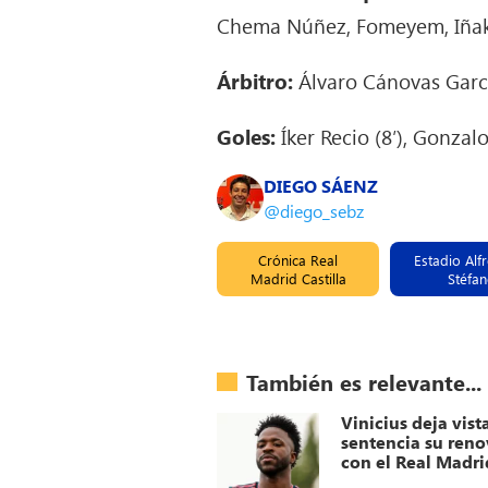
Chema Núñez, Fomeyem, Iñaki 
Árbitro:
Álvaro Cánovas Garcí
Goles:
Íker Recio (8′), Gonzalo 
DIEGO SÁENZ
@diego_sebz
Crónica Real
Estadio Alf
Madrid Castilla
Stéfa
También es relevante...
Vinicius deja vist
sentencia su ren
con el Real Madri