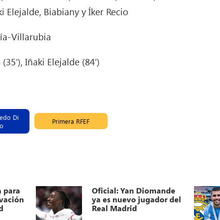
Elejalde, Biabiany y Íker Recio
a-Villarubia
(35′), Iñaki Elejalde (84′)
redo Di
Primera RFEF
no
a para
Oficial: Yan Diomande
ovación
ya es nuevo jugador del
d
Real Madrid