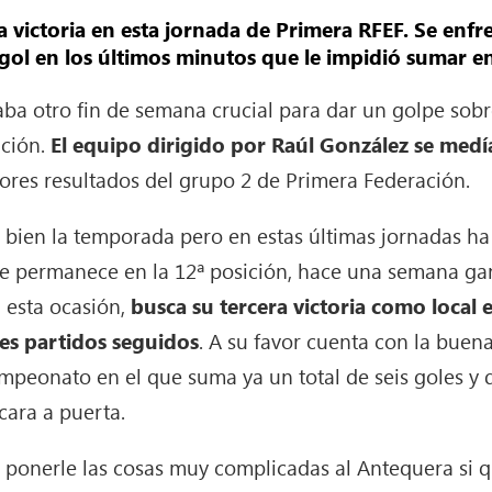
 la victoria en esta jornada de Primera RFEF. Se enfr
 gol en los últimos minutos que le impidió sumar en
taba otro fin de semana crucial para dar un golpe sob
ación.
El equipo dirigido por Raúl González se medía
ores resultados del grupo 2 de Primera Federación.
ó bien la temporada pero en estas últimas jornadas ha
ue permanece en la 12ª posición, hace una semana gan
 esta ocasión,
busca su tercera victoria como local e
res partidos seguidos
. A su favor cuenta con la bue
ampeonato en el que suma ya un total de seis goles y d
cara a puerta.
e ponerle las cosas muy complicadas al Antequera si qu