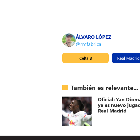
ÁLVARO LÓPEZ
@rmfabrica
Celta B
Real Madrid 
También es relevante...
Oficial: Yan Dio
ya es nuevo jugad
Real Madrid