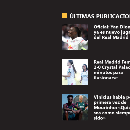
ÚLTIMAS PUBLICACI
Oficial: Yan Di
ya es nuevo jug
del Real Madrid
Real Madrid Fe
2-0 Crystal Palac
minutos para
ilusionarse
Vinicius habla p
primera vez de
Mourinho: «Qui
sea como siemp
sido»