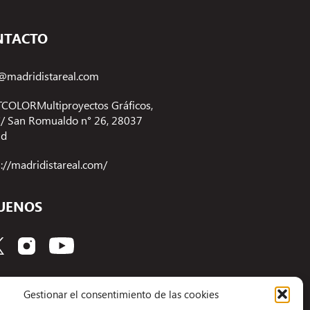
NTACTO
@madridistareal.com
COLORMultiproyectos Gráficos,
 C/ San Romualdo n° 26, 28037
id
s://madridistareal.com/
UENOS
Gestionar el consentimiento de las cookies