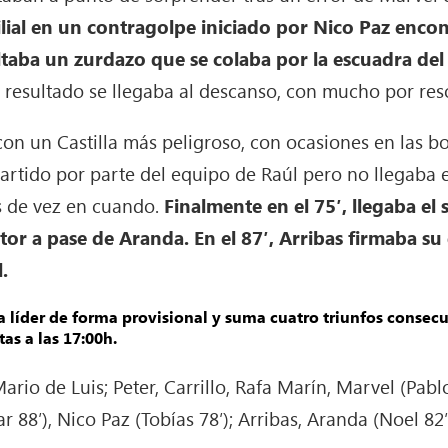
 filial en un contragolpe iniciado por Nico Paz enco
soltaba un zurdazo que se colaba por la escuadra del
 resultado se llegaba al descanso, con mucho por res
n un Castilla más peligroso, con ocasiones en las bo
artido por parte del equipo de Raúl pero no llegaba el
s de vez en cuando.
Finalmente en el 75′, llegaba e
tor a pase de Aranda. En el 87′, Arribas firmaba s
.
ca líder de forma provisional y suma cuatro triunfos consecu
as a las 17:00h.
ario de Luis; Peter, Carrillo, Rafa Marín, Marvel (Pa
r 88′), Nico Paz (Tobías 78′); Arribas, Aranda (Noel 82′