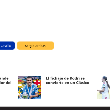
Castilla
Sergio Arribas
mande
El fichaje de Rodri se
or del
convierte en un Clásico