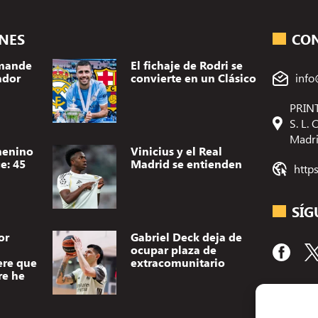
ONES
CO
omande
El fichaje de Rodri se
ador
convierte en un Clásico
info
PRINT
S. L.
Madr
menino
Vinicius y el Real
e: 45
Madrid se entienden
http
SÍG
or
Gabriel Deck deja de
ocupar plaza de
ere que
extracomunitario
re he