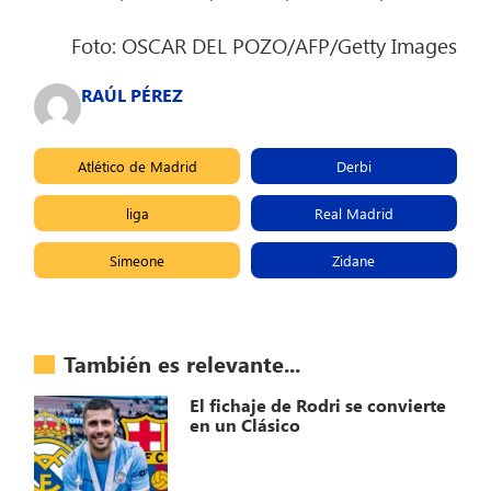
Foto: OSCAR DEL POZO/AFP/Getty Images
RAÚL PÉREZ
Atlético de Madrid
Derbi
liga
Real Madrid
Simeone
Zidane
También es relevante...
El fichaje de Rodri se convierte
en un Clásico