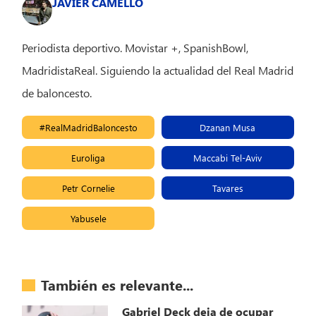
JAVIER CAMELLO
Periodista deportivo. Movistar +, SpanishBowl,
MadridistaReal. Siguiendo la actualidad del Real Madrid
de baloncesto.
#RealMadridBaloncesto
Dzanan Musa
Euroliga
Maccabi Tel-Aviv
Petr Cornelie
Tavares
Yabusele
También es relevante...
Gabriel Deck deja de ocupar