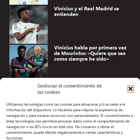
Vinicius y el Real Madrid se
entienden
Vinicius habla por primera vez
de Mourinho: «Quiere que sea
como siempre he sido»
Gestionar el consentimiento de
las cookies
Accesibilidad
Utilizamos tecnologías como las cookies para almacenar y/o acceder a la
Aviso Legal
información del dispositivo. Lo hacemos para mejorar la experiencia de
navegación y para mostrar anuncios (no) personalizados. El consentimiento a
Términos y condiciones
estas tecnologías nos permitirá procesar datos como el comportamiento de
navegación o los ID's únicos en este sitio. No consentir o retirar el
Política de privacidad
consentimiento, puede afectar negativamente a ciertas características y
funciones.