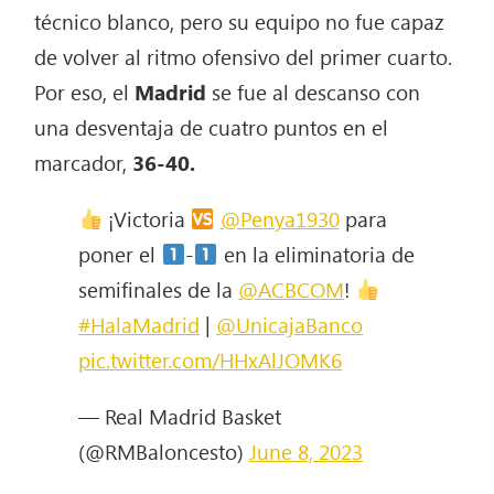
técnico blanco, pero su equipo no fue capaz
de volver al ritmo ofensivo del primer cuarto.
Por eso, el
Madrid
se fue al descanso con
una desventaja de cuatro puntos en el
marcador,
36-40.
¡Victoria
@Penya1930
para
poner el
-
en la eliminatoria de
semifinales de la
@ACBCOM
!
#HalaMadrid
|
@UnicajaBanco
pic.twitter.com/HHxAlJOMK6
— Real Madrid Basket
(@RMBaloncesto)
June 8, 2023