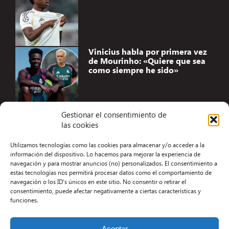
Vinicius habla por primera vez
de Mourinho: «Quiere que sea
como siempre he sido»
Gestionar el consentimiento de
las cookies
Accesibilidad
Utilizamos tecnologías como las cookies para almacenar y/o acceder a la
Aviso Legal
información del dispositivo. Lo hacemos para mejorar la experiencia de
navegación y para mostrar anuncios (no) personalizados. El consentimiento a
Términos y condiciones
estas tecnologías nos permitirá procesar datos como el comportamiento de
navegación o los ID's únicos en este sitio. No consentir o retirar el
Política de privacidad
consentimiento, puede afectar negativamente a ciertas características y
funciones.
Redacción
Contacto
Aceptar