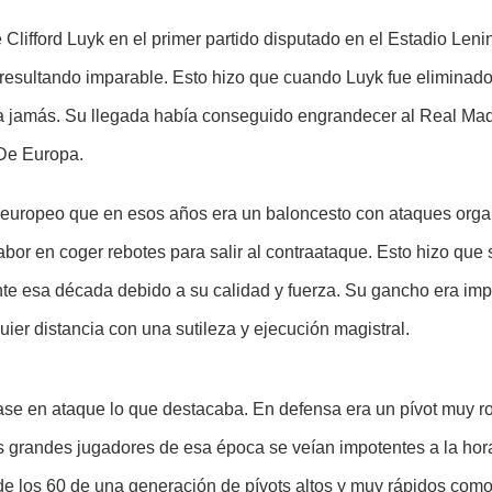
e Clifford Luyk en el primer partido disputado en el Estadio Le
resultando imparable. Esto hizo que cuando Luyk fue eliminado po
ía jamás. Su llegada había conseguido engrandecer al Real Madr
 De Europa.
o europeo que en esos años era un baloncesto con ataques orga
bor en coger rebotes para salir al contraataque. Esto hizo que 
e esa década debido a su calidad y fuerza. Su gancho era imp
er distancia con una sutileza y ejecución magistral.
ase en ataque lo que destacaba. En defensa era un pívot muy roc
 grandes jugadores de esa época se veían impotentes a la hora
s de los 60 de una generación de pívots altos y muy rápidos com