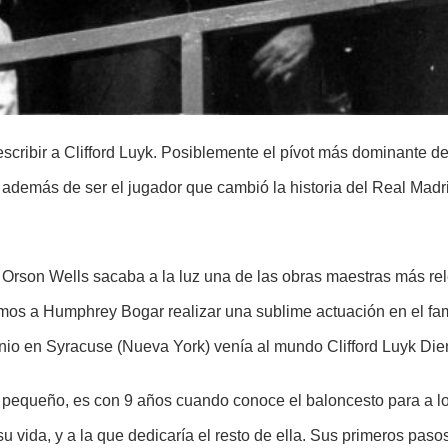
escribir a Clifford Luyk. Posiblemente el pívot más dominante d
, además de ser el jugador que cambió la historia del Real Madr
 Orson Wells sacaba a la luz una de las obras maestras más rele
os a Humphrey Bogar realizar una sublime actuación en el fam
nio en Syracuse (Nueva York) venía al mundo Clifford Luyk Die
pequeño, es con 9 años cuando conoce el baloncesto para a lo
su vida, y a la que dedicaría el resto de ella. Sus primeros pa