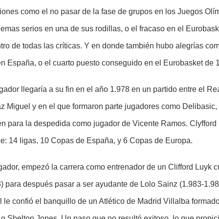
nes como el no pasar de la fase de grupos en los Juegos Olí
emas serios en una de sus rodillas, o el fracaso en el Eurobas
tro de todas las críticas. Y en donde también hubo alegrías co
en España, o el cuarto puesto conseguido en el Eurobasket de 
gador llegaría a su fin en el año 1.978 en un partido entre el Re
z Miguel y en el que formaron parte jugadores como Delibasic,
ién para la despedida como jugador de Vicente Ramos. Clyfford 
le: 14 ligas, 10 Copas de España, y 6 Copas de Europa.
ugador, empezó la carrera como entrenador de un Clifford Luyk c
3) para después pasar a ser ayudante de Lolo Sainz (1.983-1.98
 le confió el banquillo de un Atlético de Madrid Villalba form
y, o Shelton Jones. Un paso que no resultó exitoso, lo que prop