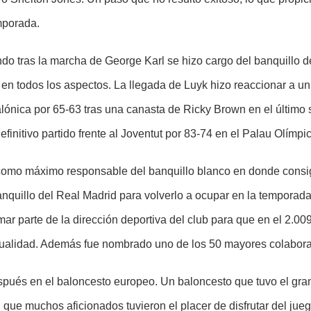
mporada.
do tras la marcha de George Karl se hizo cargo del banquillo 
 todos los aspectos. La llegada de Luyk hizo reaccionar a un
ónica por 65-63 tras una canasta de Ricky Brown en el últim
definitivo partido frente al Joventut por 83-74 en el Palau Olímp
omo máximo responsable del banquillo blanco en donde consig
quillo del Real Madrid para volverlo a ocupar en la temporada 
rmar parte de la dirección deportiva del club para que en el 2.
ctualidad. Además fue nombrado uno de los 50 mayores colabora
espués en el baloncesto europeo. Un baloncesto que tuvo el gran
 que muchos aficionados tuvieron el placer de disfrutar del ju