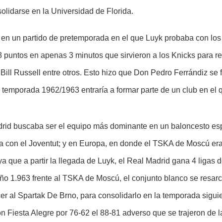
olidarse en la Universidad de Florida.
 en un partido de pretemporada en el que Luyk probaba con los
 puntos en apenas 3 minutos que sirvieron a los Knicks para re
ill Russell entre otros. Esto hizo que Don Pedro Ferrándiz se fij
a temporada 1962/1963 entraría a formar parte de un club en el
drid buscaba ser el equipo más dominante en un baloncesto es
era con el Joventut; y en Europa, en donde el TSKA de Moscú e
 ya que a partir la llegada de Luyk, el Real Madrid gana 4 ligas
 año 1.963 frente al TSKA de Moscú, el conjunto blanco se resarc
cer al Spartak De Brno, para consolidarlo en la temporada sigui
Fiesta Alegre por 76-62 el 88-81 adverso que se trajeron de la 