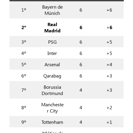
Bayern de
1º
6
+6
Múnich
Real
2º
6
+
6
Madrid
3º
PSG
6
+5
4º
Inter
6
+5
5º
Arsenal
6
+4
6º
Qarabag
6
+3
Borussia
7º
4
+3
Dortmund
Mancheste
8º
4
+2
r City
9º
Tottenham
4
+1