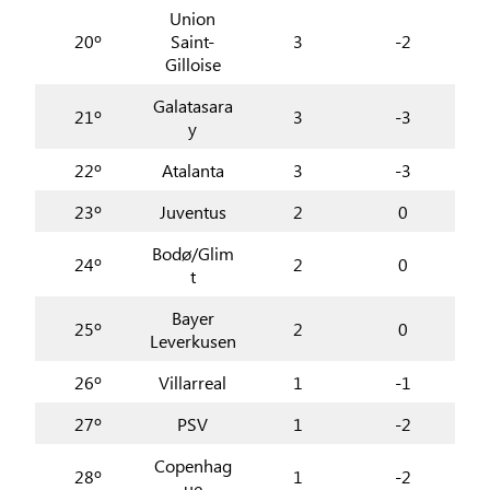
Union
20º
Saint-
3
-2
Gilloise
Galatasara
21º
3
-3
y
22º
Atalanta
3
-3
23º
Juventus
2
0
Bodø/Glim
24º
2
0
t
Bayer
25º
2
0
Leverkusen
26º
Villarreal
1
-1
27º
PSV
1
-2
Copenhag
28º
1
-2
ue