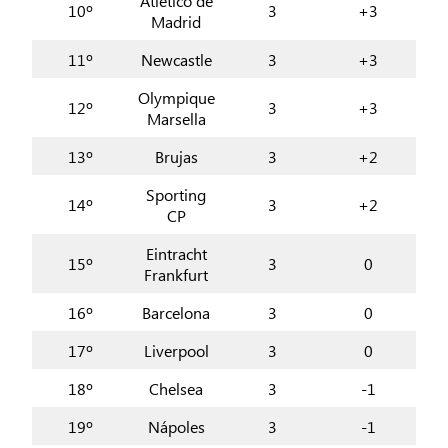
Atlético de
10º
3
+3
Madrid
11º
Newcastle
3
+3
Olympique
12º
3
+3
Marsella
13º
Brujas
3
+2
Sporting
14º
3
+2
CP
Eintracht
15º
3
0
Frankfurt
16º
Barcelona
3
0
17º
Liverpool
3
0
18º
Chelsea
3
-1
19º
Nápoles
3
-1