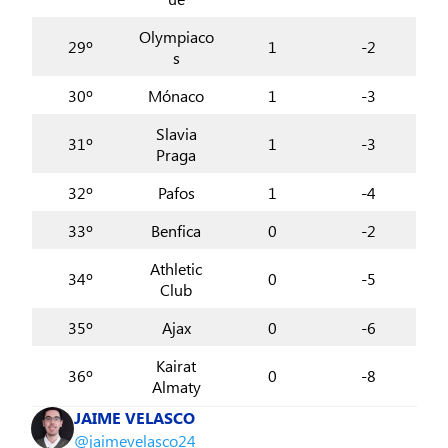
Olympiaco
29º
1
-2
s
30º
Mónaco
1
-3
Slavia
31º
1
-3
Praga
32º
Pafos
1
-4
33º
Benfica
0
-2
Athletic
34º
0
-5
Club
35º
Ajax
0
-6
Kairat
36º
0
-8
Almaty
JAIME VELASCO
@jaimevelasco24