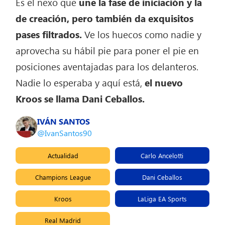
Es el nexo que
une la fase de iniciación y la
de creación, pero también da exquisitos
pases filtrados.
Ve los huecos como nadie y
aprovecha su hábil pie para poner el pie en
posiciones aventajadas para los delanteros.
Nadie lo esperaba y aquí está,
el nuevo
Kroos se llama Dani Ceballos.
IVÁN SANTOS
@IvanSantos90
Actualidad
Carlo Ancelotti
Champions League
Dani Ceballos
Kroos
LaLiga EA Sports
Real Madrid