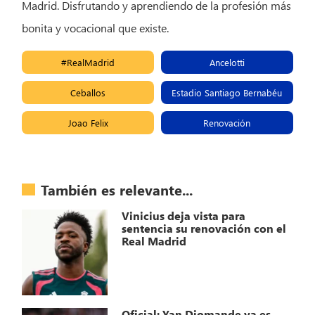
Madrid. Disfrutando y aprendiendo de la profesión más
bonita y vocacional que existe.
#RealMadrid
Ancelotti
Ceballos
Estadio Santiago Bernabéu
Joao Felix
Renovación
También es relevante...
Vinicius deja vista para
sentencia su renovación con el
Real Madrid
Oficial: Yan Diomande ya es