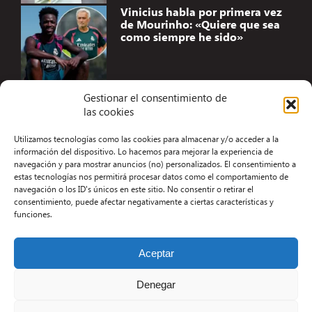
Vinicius habla por primera vez
de Mourinho: «Quiere que sea
como siempre he sido»
Gestionar el consentimiento de
las cookies
Accesibilidad
Utilizamos tecnologías como las cookies para almacenar y/o acceder a la
Aviso Legal
información del dispositivo. Lo hacemos para mejorar la experiencia de
navegación y para mostrar anuncios (no) personalizados. El consentimiento a
Términos y condiciones
estas tecnologías nos permitirá procesar datos como el comportamiento de
navegación o los ID's únicos en este sitio. No consentir o retirar el
Política de privacidad
consentimiento, puede afectar negativamente a ciertas características y
funciones.
Redacción
Contacto
Aceptar
Desarrollo Web por Kiwop
Denegar