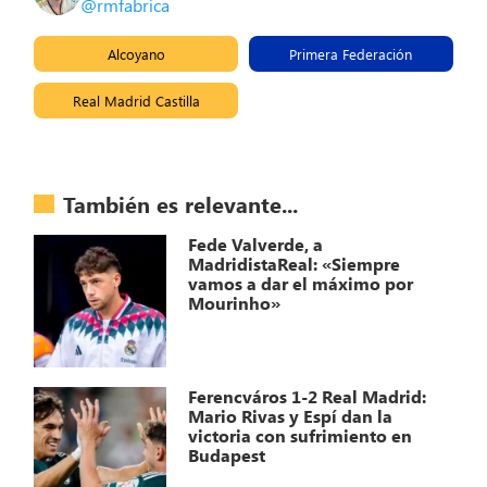
@rmfabrica
Alcoyano
Primera Federación
Real Madrid Castilla
También es relevante...
Fede Valverde, a
MadridistaReal: «Siempre
vamos a dar el máximo por
Mourinho»
Ferencváros 1-2 Real Madrid:
Mario Rivas y Espí dan la
victoria con sufrimiento en
Budapest