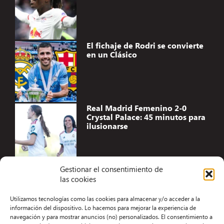
El fichaje de Rodri se convierte
en un Clásico
Real Madrid Femenino 2-0
Crystal Palace: 45 minutos para
ilusionarse
Gestionar el consentimiento de
las cookies
Accesibilidad
Utilizamos tecnologías como las cookies para almacenar y/o acceder a la
Aviso Legal
información del dispositivo. Lo hacemos para mejorar la experiencia de
navegación y para mostrar anuncios (no) personalizados. El consentimiento a
Términos y condiciones