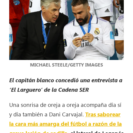
MICHAEL STEELE/GETTY IMAGES
El capitán blanco concedió una entrevista a
‘El Larguero’ de la Cadena SER
Una sonrisa de oreja a oreja acompaña día sí
y día también a Dani Carvajal.
Tras saborear
la cara más amarga del fútbol a razón de la
grave lesión de rodilla
, el lateral de Leganés