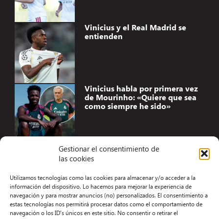
Vinicius y el Real Madrid se
entienden
Vinicius habla por primera vez
de Mourinho: «Quiere que sea
como siempre he sido»
Gestionar el consentimiento de
las cookies
Accesibilidad
Utilizamos tecnologías como las cookies para almacenar y/o acceder a la
Aviso Legal
información del dispositivo. Lo hacemos para mejorar la experiencia de
navegación y para mostrar anuncios (no) personalizados. El consentimiento a
Términos y condiciones
estas tecnologías nos permitirá procesar datos como el comportamiento de
navegación o los ID's únicos en este sitio. No consentir o retirar el
Política de privacidad