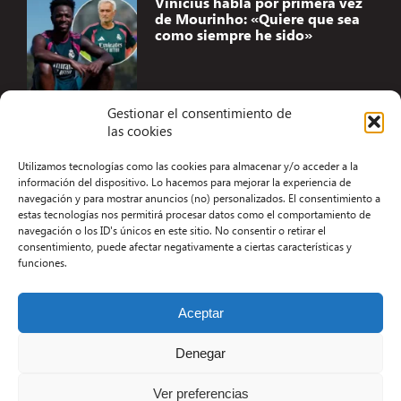
Vinicius habla por primera vez
de Mourinho: «Quiere que sea
como siempre he sido»
Gestionar el consentimiento de
las cookies
Accesibilidad
Utilizamos tecnologías como las cookies para almacenar y/o acceder a la
Aviso Legal
información del dispositivo. Lo hacemos para mejorar la experiencia de
navegación y para mostrar anuncios (no) personalizados. El consentimiento a
Términos y condiciones
estas tecnologías nos permitirá procesar datos como el comportamiento de
navegación o los ID's únicos en este sitio. No consentir o retirar el
Política de privacidad
consentimiento, puede afectar negativamente a ciertas características y
funciones.
Redacción
Contacto
Aceptar
Desarrollo Web por Kiwop
Denegar
Ver preferencias