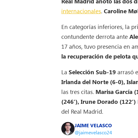
Real Madrid anotó las dos d
internacionales
.
Caroline Møl
En categorías inferiores, la 
contundente derrota ante
Al
17 años, tuvo presencia en a
la recuperación de pelota q
La
Selección Sub-19
arrasó e
Irlanda del Norte (6-0), Isla
las tres citas.
Marisa García (
(246′), Irune Dorado (122′)
del Real Madrid.
JAIME VELASCO
@jaimevelasco24