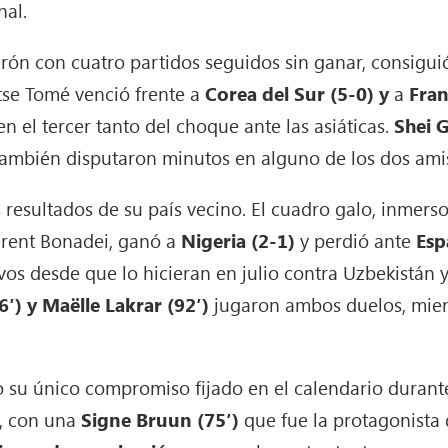
nal.
arón con cuatro partidos seguidos sin ganar, consigui
se Tomé venció frente a
Corea del Sur (5-0) y
a
Fran
n el tercer tanto del choque ante las asiáticas.
Shei 
ambién disputaron minutos en alguno de los dos ami
 resultados de su país vecino. El cuadro galo, inmers
aurent Bonadei, ganó a
Nigeria (2-1)
y perdió ante
Esp
os desde que lo hicieran en julio contra Uzbekistán y
6′) y Maëlle Lakrar (92′)
jugaron ambos duelos, mie
o su único compromiso fijado en el calendario durant
), con una
Signe Bruun (75′)
que fue la protagonista 