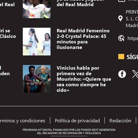
el Real
del Real Madrid
PRINT
S. L.
Madr
ri se
Real Madrid Femenino
Clásico
2-0 Crystal Palace: 45
http
minutos para
ilusionarse
SÍG
l
Vinicius habla por
nden
primera vez de
Mourinho: «Quiere que
sea como siempre he
sido»
Utilizamos t
dispositivo.
(no) persona
érminos y condiciones
Política de privacidad
Redacción
como el comp
el consentimi