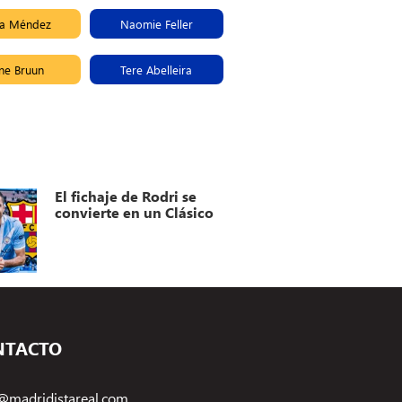
ía Méndez
Naomie Feller
ne Bruun
Tere Abelleira
El fichaje de Rodri se
convierte en un Clásico
NTACTO
@madridistareal.com