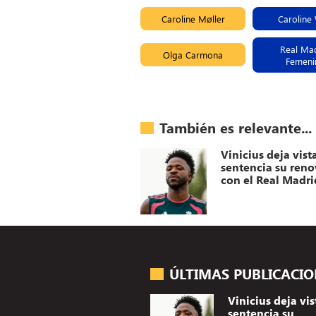
Caroline Møller
Caroline
Real Ma
Olga Carmona
Femeni
También es relevante...
Vinicius deja vist
sentencia su ren
con el Real Madri
ÚLTIMAS PUBLICACI
Vinicius deja vis
sentencia su