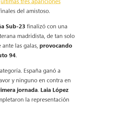
s
últimas tres apariciones
inales del amistoso.
ña Sub-23
finalizó con una
nterana madridista, de tan solo
 ante las galas,
provocando
uto 94
.
categoría. España ganó a
favor y ninguno en contra en
primera jornada
.
Laia López
pletaron la representación