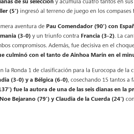
ianas de su selección
y acumula cuatro tantos en su
ler (5′)
ingresó al terreno de juego en los compases f
primera aventura de
Pau Comendador (90′) con Espa
emania (3-0)
y un triunfo contra
Francia (3-2)
. La ca
mbos compromisos. Además, fue decisiva en el choque
ue culminó con el tanto de Ainhoa Marín en el min
n la Ronda 1 de clasificación para la Eurocopa de la 
ndia (3-0) y a Bélgica (6-0)
, cosechando 15 tantos a 
137′) fue la autora de una de las seis dianas en la 
 Noe Bejarano (79′) y Claudia de la Cuerda (24′)
com