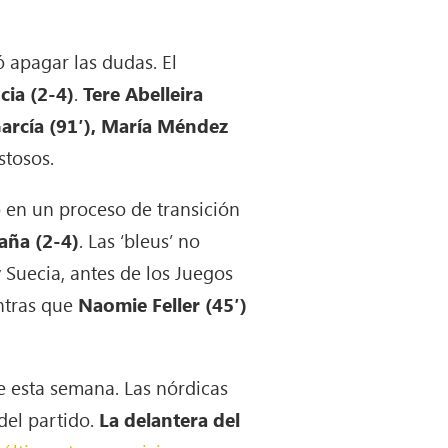
ó apagar las dudas. El
cia (2-4)
.
Tere Abelleira
García (91′), María Méndez
stosos.
o en un proceso de transición
aña (2-4)
. Las ‘bleus’ no
 Suecia, antes de los Juegos
ntras que
Naomie Feller (45′)
e esta semana. Las nórdicas
del partido.
La delantera del