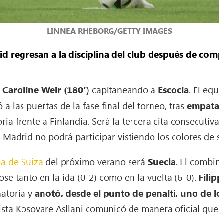
LINNEA RHEBORG/GETTY IMAGES
id regresan a la disciplina del club después de com
a
Caroline Weir (180′)
capitaneando a
Escocia
. El eq
a las puertas de la fase final del torneo, tras
empatar
ria frente a Finlandia. Será la tercera cita consecuti
 Madrid no podrá participar vistiendo los colores de s
a de Suiza
del próximo verano será
Suecia
. El combi
se tanto en la ida (0-2) como en la vuelta (6-0).
Fili
natoria y
anotó, desde el punto de penalti, uno de l
sta Kosovare Asllani comunicó de manera oficial que 