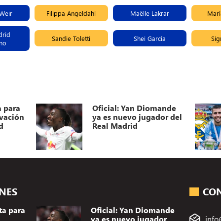
 Weir
Filippa Angeldahl
Maëlle Lakrar
Mar
drid
Sandie Toletti
Shei García
Sig
no
a para
Oficial: Yan Diomande
ovación
ya es nuevo jugador del
d
Real Madrid
ONES
CO
ta para
Oficial: Yan Diomande
ya es nuevo jugador
info