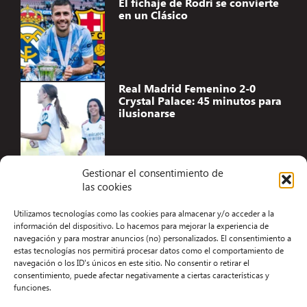
El fichaje de Rodri se convierte
en un Clásico
Real Madrid Femenino 2-0
Crystal Palace: 45 minutos para
ilusionarse
Gestionar el consentimiento de
las cookies
Accesibilidad
Utilizamos tecnologías como las cookies para almacenar y/o acceder a la
Aviso Legal
información del dispositivo. Lo hacemos para mejorar la experiencia de
navegación y para mostrar anuncios (no) personalizados. El consentimiento a
Términos y condiciones
estas tecnologías nos permitirá procesar datos como el comportamiento de
navegación o los ID's únicos en este sitio. No consentir o retirar el
Política de privacidad
consentimiento, puede afectar negativamente a ciertas características y
funciones.
Redacción