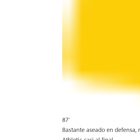
87
‘
Bastante aseado en defensa, n
Athletic casi al final