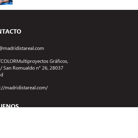
NTACTO
Gestionar el consentimiento de las cookies
ecnologías como las cookies para almacenar y/o acceder a la información del
@madridistareal.com
 Lo hacemos para mejorar la experiencia de navegación y para mostrar anuncios
lizados. El consentimiento a estas tecnologías nos permitirá procesar datos
ortamiento de navegación o los ID's únicos en este sitio. No consentir o retirar
COLORMultiproyectos Gráficos,
ento, puede afectar negativamente a ciertas características y funciones.
 C/ San Romualdo n° 26, 28037
id
ceptar
Denegar
Ver preferencias
s://madridistareal.com/
Política de Cookies
Política de privacidad
Aviso Legal
UENOS