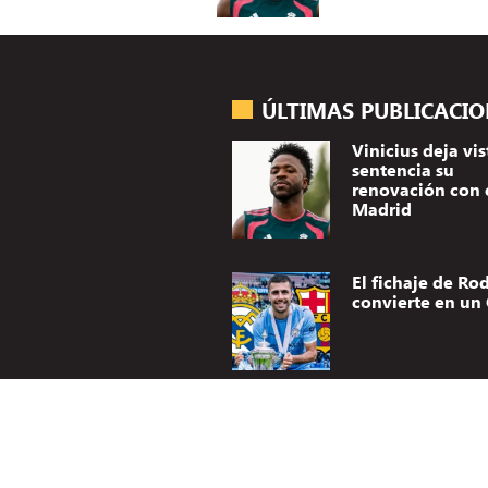
ÚLTIMAS PUBLICACI
Vinicius deja vis
sentencia su
renovación con 
Madrid
El fichaje de Rod
convierte en un 
Vinicius y el Rea
Madrid se entie