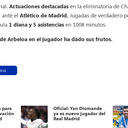
nal.
Actuaciones destacadas
en la eliminatoria de C
i ante el
Atlético de Madrid.
Jugadas de verdadero pe
mula
1 diana y 5 asistencias
en 1008 minutos.
 de Arbeloa en el jugador ha dado sus frutos.
drid
a para
Oficial: Yan Diomande
ovación
ya es nuevo jugador del
d
Real Madrid