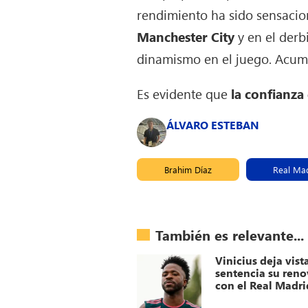
rendimiento ha sido sensacio
Manchester City
y en el derb
dinamismo en el juego. Acu
Es evidente que
la confianza
ÁLVARO ESTEBAN
Brahim Díaz
Real Ma
También es relevante...
Vinicius deja vist
sentencia su ren
con el Real Madri