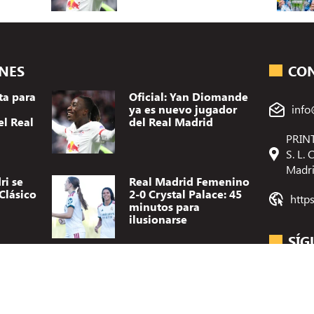
ONES
CO
ta para
Oficial: Yan Diomande
Utilizamos t
ya es nuevo jugador
info
dispositivo.
el Real
del Real Madrid
(no) persona
como el comp
PRINT
el consentimi
S. L.
Madr
ri se
Real Madrid Femenino
A
Clásico
2-0 Crystal Palace: 45
http
minutos para
ilusionarse
SÍG
l
Vinicius habla por
nden
primera vez de
Mourinho: «Quiere que
sea como siempre he