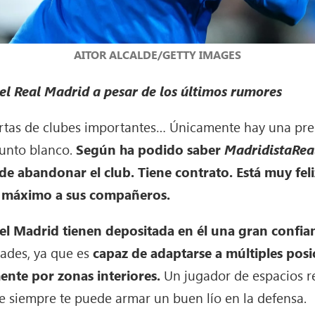
AITOR ALCALDE/GETTY IMAGES
l Real Madrid a pesar de los últimos rumores
rtas de clubes importantes… Únicamente hay una prem
junto blanco.
Según ha podido saber
MadridistaRea
e abandonar el club. Tiene contrato. Está muy feliz
l máximo a sus compañeros.
l Madrid tienen depositada en él una gran confia
dades, ya que es
capaz de adaptarse a múltiples posi
nte por zonas interiores.
Un jugador de espacios re
e siempre te puede armar un buen lío en la defensa.