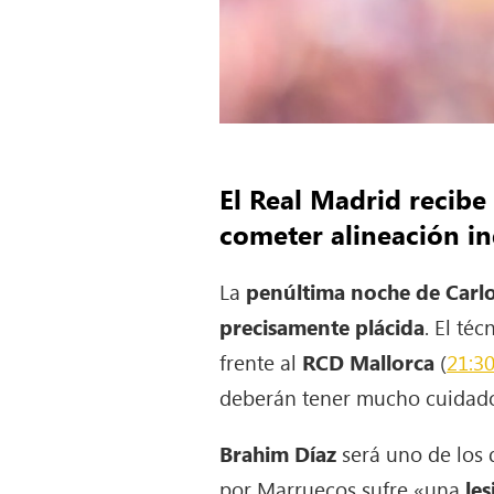
El Real Madrid recibe
cometer alineación i
La
penúltima noche de Carlo
precisamente plácida
. El té
frente al
RCD Mallorca
(
21:3
deberán tener mucho cuidado
Brahim Díaz
será uno de los 
por Marruecos sufre «una
le