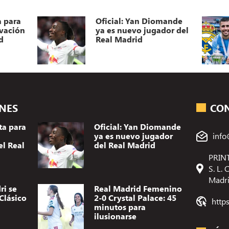
a para
Oficial: Yan Diomande
ovación
ya es nuevo jugador del
d
Real Madrid
ONES
CO
ta para
Oficial: Yan Diomande
ya es nuevo jugador
info
el Real
del Real Madrid
PRINT
S. L.
Madr
ri se
Real Madrid Femenino
Clásico
2-0 Crystal Palace: 45
http
minutos para
ilusionarse