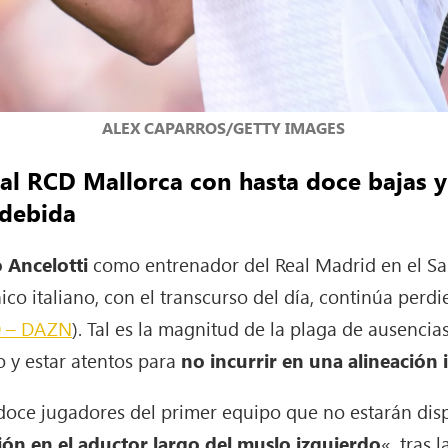
ALEX CAPARROS/GETTY IMAGES
 al RCD Mallorca con hasta doce bajas y
ndebida
 Ancelotti
como entrenador del Real Madrid en el S
cnico italiano, con el transcurso del día, continúa perdi
0 – DAZN
). Tal es la magnitud de la plaga de ausenci
 y estar atentos para
no incurrir en una alineación 
doce jugadores del primer equipo que no estarán disp
sión en el aductor largo del muslo izquierdo
«, tras 