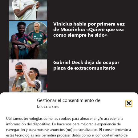
Vinicius habla por primera vez
de Mourinho: «Quiere que sea
como siempre he sido»
Gabriel Deck deja de ocupar
plaza de extracomunitario
Gestionar el consentimiento de
las cookies
Accesibilidad
Utilizamos tecnologías como las cookies para almacenar y/o acceder a la
Aviso Legal
información del dispositivo. Lo hacemos para mejorar la experiencia de
navegación y para mostrar anuncios (no) personalizados. El consentimiento a
Términos y condiciones
estas tecnologías nos permitirá procesar datos como el comportamiento de