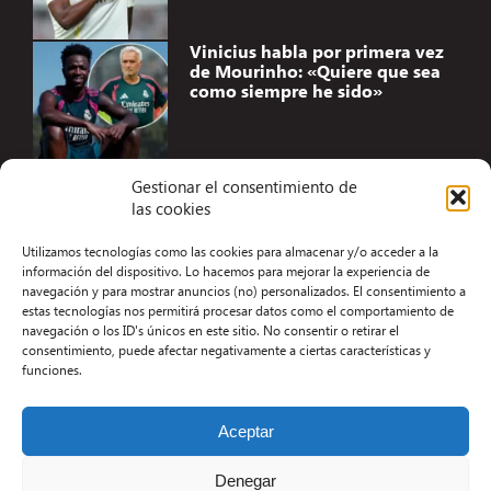
Vinicius habla por primera vez
de Mourinho: «Quiere que sea
como siempre he sido»
Gestionar el consentimiento de
las cookies
Accesibilidad
Utilizamos tecnologías como las cookies para almacenar y/o acceder a la
Aviso Legal
información del dispositivo. Lo hacemos para mejorar la experiencia de
navegación y para mostrar anuncios (no) personalizados. El consentimiento a
Términos y condiciones
estas tecnologías nos permitirá procesar datos como el comportamiento de
navegación o los ID's únicos en este sitio. No consentir o retirar el
Política de privacidad
consentimiento, puede afectar negativamente a ciertas características y
funciones.
Redacción
Contacto
Aceptar
Desarrollo Web por Kiwop
Denegar