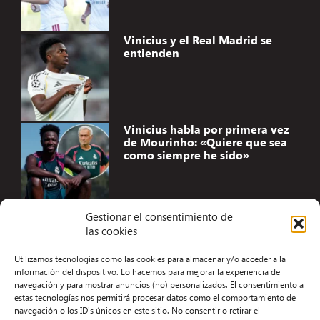
Vinicius y el Real Madrid se
entienden
Vinicius habla por primera vez
de Mourinho: «Quiere que sea
como siempre he sido»
Gestionar el consentimiento de
las cookies
Accesibilidad
Utilizamos tecnologías como las cookies para almacenar y/o acceder a la
Aviso Legal
información del dispositivo. Lo hacemos para mejorar la experiencia de
navegación y para mostrar anuncios (no) personalizados. El consentimiento a
Términos y condiciones
estas tecnologías nos permitirá procesar datos como el comportamiento de
navegación o los ID's únicos en este sitio. No consentir o retirar el
Política de privacidad