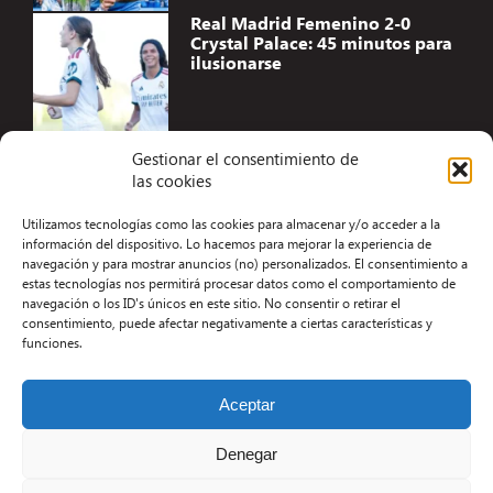
Real Madrid Femenino 2-0
Crystal Palace: 45 minutos para
ilusionarse
Gestionar el consentimiento de
las cookies
Accesibilidad
Utilizamos tecnologías como las cookies para almacenar y/o acceder a la
Aviso Legal
información del dispositivo. Lo hacemos para mejorar la experiencia de
navegación y para mostrar anuncios (no) personalizados. El consentimiento a
Términos y condiciones
estas tecnologías nos permitirá procesar datos como el comportamiento de
navegación o los ID's únicos en este sitio. No consentir o retirar el
Política de privacidad
consentimiento, puede afectar negativamente a ciertas características y
funciones.
Redacción
Contacto
Aceptar
Desarrollo Web por Kiwop
Denegar