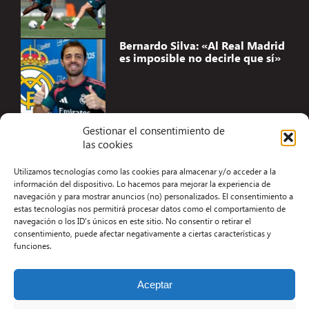
Bernardo Silva: «Al Real Madrid
es imposible no decirle que sí»
Gestionar el consentimiento de
las cookies
Accesibilidad
Utilizamos tecnologías como las cookies para almacenar y/o acceder a la
Aviso Legal
información del dispositivo. Lo hacemos para mejorar la experiencia de
navegación y para mostrar anuncios (no) personalizados. El consentimiento a
Términos y condiciones
estas tecnologías nos permitirá procesar datos como el comportamiento de
navegación o los ID's únicos en este sitio. No consentir o retirar el
Política de privacidad
consentimiento, puede afectar negativamente a ciertas características y
funciones.
Redacción
Contacto
Aceptar
Desarrollo Web por Kiwop