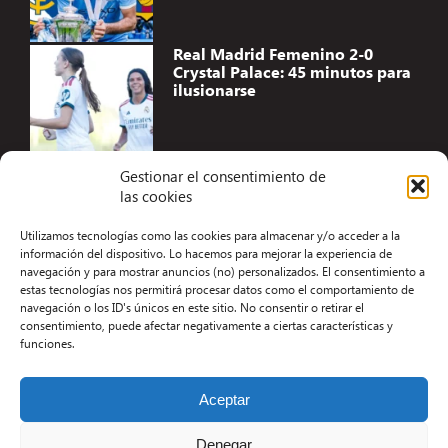
Real Madrid Femenino 2-0
Crystal Palace: 45 minutos para
ilusionarse
Gestionar el consentimiento de
las cookies
Accesibilidad
Utilizamos tecnologías como las cookies para almacenar y/o acceder a la
Aviso Legal
información del dispositivo. Lo hacemos para mejorar la experiencia de
navegación y para mostrar anuncios (no) personalizados. El consentimiento a
Términos y condiciones
estas tecnologías nos permitirá procesar datos como el comportamiento de
navegación o los ID's únicos en este sitio. No consentir o retirar el
Política de privacidad
consentimiento, puede afectar negativamente a ciertas características y
funciones.
Redacción
Contacto
Aceptar
Desarrollo Web por Kiwop
Denegar