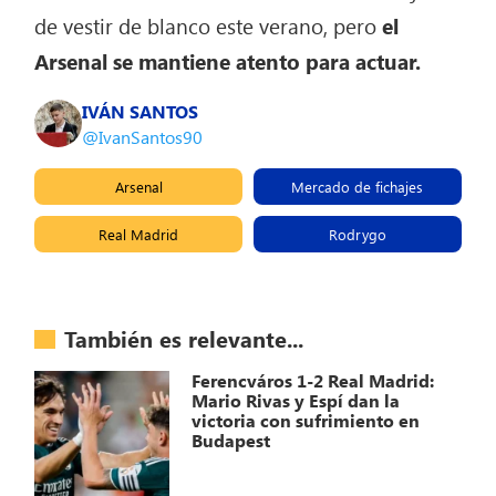
de vestir de blanco este verano, pero
el
Arsenal se mantiene atento para actuar.
IVÁN SANTOS
@IvanSantos90
Arsenal
Mercado de fichajes
Real Madrid
Rodrygo
También es relevante...
Ferencváros 1-2 Real Madrid:
Mario Rivas y Espí dan la
victoria con sufrimiento en
Budapest