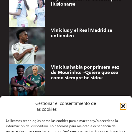
ilusionarse
Vinicius y el Real Madrid se
entienden
Vinicius habla por primera vez
de Mourinho: «Quiere que sea
como siempre he sido»
Gestionar el consentimiento de
las cookies
Accesibilidad
Utilizamos tecnologías como las cookies para almacenar y/o acceder a la
Aviso Legal
información del dispositivo. Lo hacemos para mejorar la experiencia de
navegación y para mostrar anuncios (no) personalizados. El consentimiento a